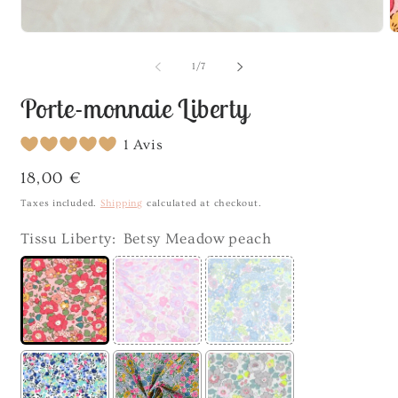
Open
O
media
m
2
1
in
in
modal
m
of
1
/
7
Porte-monnaie Liberty
1 Avis
Regular
18,00 €
price
Taxes included.
Shipping
calculated at checkout.
Tissu Liberty:
Betsy Meadow peach